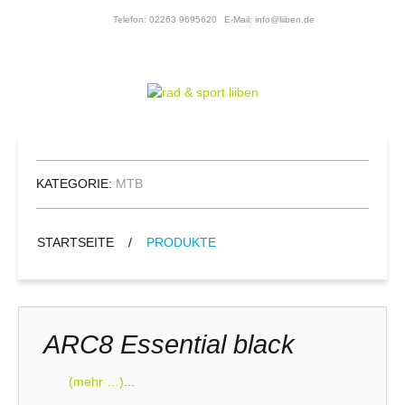
Telefon: 02263 9695620
E-Mail: info@liiben.de
KATEGORIE:
MTB
STARTSEITE
/
PRODUKTE
ARC8 Essential black
(mehr …)
...