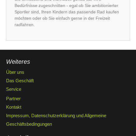
Bedürfnisse zugeschnitten - egal ob Sie ambitionierter
Sportler sind, Ihren Kindern das passende Rad kaufen
möchten oder ob Sie einfach gerne in der Freizeit
radfahren.
Weiteres
Über uns
Das Geschäft
Service
Partner
Kontakt
Impressum, Datenschutzerklärung und Allgemeine
Geschäftsbedingungen