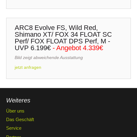
ARC8 Evolve FS, Wild Red,
Shimano XT/ FOX 34 FLOAT SC
Perf/ FOX FLOAT DPS Perf, M -
UVP 6.199€
- Angebot 4.339€
Bild zeigt abweichende Ausstattung
jetzt anfragen
Weiteres
Über uns
Das Geschäft
Service