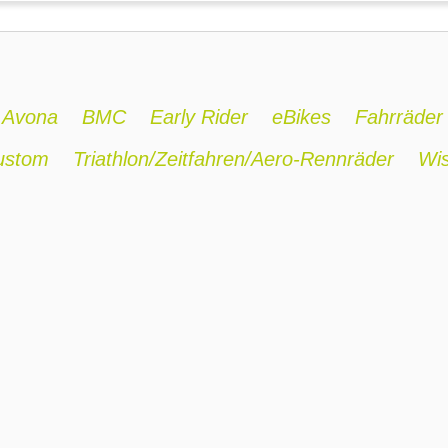
Avona
BMC
Early Rider
eBikes
Fahrräder
ustom
Triathlon/Zeitfahren/Aero-Rennräder
Wi