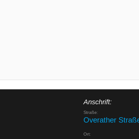
Anschrift:
Straße:
Overather Straß
Ort: