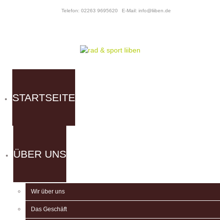
Telefon: 02263 9695620
E-Mail: info@liiben.de
STARTSEITE
ÜBER UNS
Wir über uns
Das Geschäft