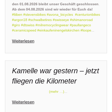
den 01.08.2026 bleibt unser Geschäft geschlossen
.
Ab dem 04.08.2026 sind wir wieder für Euch da!
#liiben
#stevensbikes
#avona_bicycles
#centurionbikes
#argon18
#schwalbetires
#swisseye
#shimanoroad
#giro
#dtswiss
#milremocyclingwear
#paullangeco
#ceramicspeed
#einkaufeninengelskirchen
#loope
...
Weiterlesen
Kamelle war gestern – jetzt
fliegen die Kilometer
(mehr …)
...
Weiterlesen