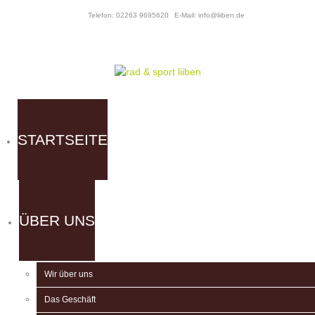
Telefon: 02263 9695620
E-Mail: info@liiben.de
STARTSEITE
ÜBER UNS
Wir über uns
Das Geschäft