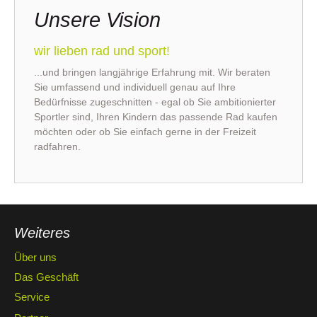
Unsere Vision
wir lieben rad und sport!
...und bringen langjährige Erfahrung mit. Wir beraten
Sie umfassend und individuell genau auf Ihre
Bedürfnisse zugeschnitten - egal ob Sie ambitionierter
Sportler sind, Ihren Kindern das passende Rad kaufen
möchten oder ob Sie einfach gerne in der Freizeit
radfahren.
Weiteres
Über uns
Das Geschäft
Service