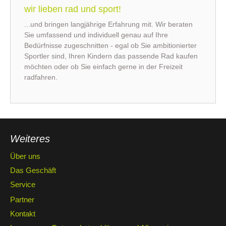
wir lieben rad und sport!
...und bringen langjährige Erfahrung mit. Wir beraten
Sie umfassend und individuell genau auf Ihre
Bedürfnisse zugeschnitten - egal ob Sie ambitionierter
Sportler sind, Ihren Kindern das passende Rad kaufen
möchten oder ob Sie einfach gerne in der Freizeit
radfahren.
Weiteres
Über uns
Das Geschäft
Service
Partner
Kontakt