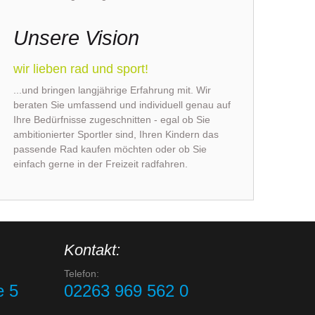
Unsere Vision
wir lieben rad und sport!
...und bringen langjährige Erfahrung mit. Wir
beraten Sie umfassend und individuell genau auf
Ihre Bedürfnisse zugeschnitten - egal ob Sie
ambitionierter Sportler sind, Ihren Kindern das
passende Rad kaufen möchten oder ob Sie
einfach gerne in der Freizeit radfahren.
Kontakt:
Telefon:
e 5
02263 969 562 0