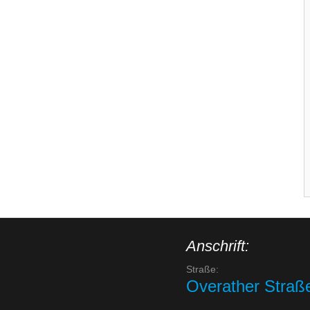
Anschrift:
Straße:
Overather Straß