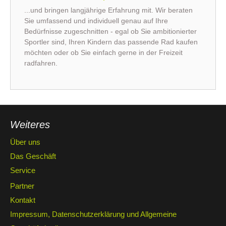
...und bringen langjährige Erfahrung mit. Wir beraten
Sie umfassend und individuell genau auf Ihre
Bedürfnisse zugeschnitten - egal ob Sie ambitionierter
Sportler sind, Ihren Kindern das passende Rad kaufen
möchten oder ob Sie einfach gerne in der Freizeit
radfahren.
Weiteres
Über uns
Das Geschäft
Service
Partner
Kontakt
Impressum, Datenschutzerklärung und Allgemeine